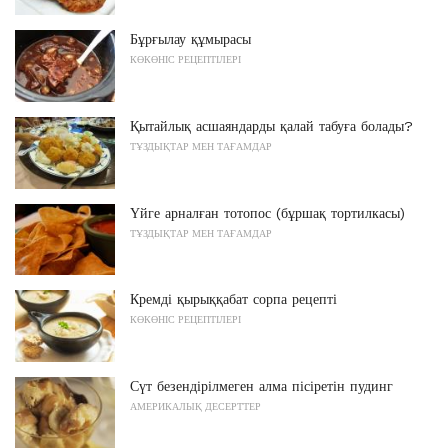
Бұрғылау құмырасы
КӨКӨНІС РЕЦЕПТІЛЕРІ
Қытайлық асшаяндарды қалай табуға болады?
ТҰЗДЫҚТАР МЕН ТАҒАМДАР
Үйге арналған тотопос (бұршақ тортилкасы)
ТҰЗДЫҚТАР МЕН ТАҒАМДАР
Кремді қырыққабат сорпа рецепті
КӨКӨНІС РЕЦЕПТІЛЕРІ
Сүт безендірілмеген алма пісіретін пудинг
АМЕРИКАЛЫҚ ДЕСЕРТТЕР