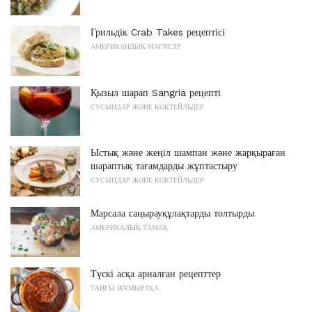
Грильдік Crab Takes рецептісі
АМЕРИКАНДЫҚ МАГИСТР
Қызыл шарап Sangria рецепті
СУСЫНДАР ЖӘНЕ КОКТЕЙЛЬДЕР
Ыстық және жеңіл шампан және жарқыраған
шараптық тағамдарды жұптастыру
СУСЫНДАР ЖӘНЕ КОКТЕЙЛЬДЕР
Марсала саңырауқұлақтарды толтырды
АМЕРИКАЛЫҚ ТАМАҚ
Түскі асқа арналған рецепттер
ТАҢҒЫ ЖҰМЫРТҚА