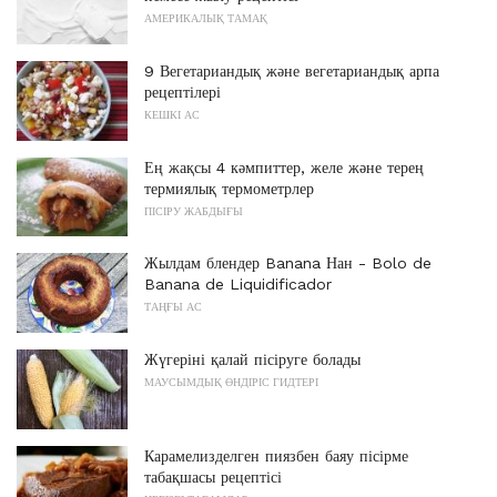
АМЕРИКАЛЫҚ ТАМАҚ
9 Вегетариандық және вегетариандық арпа
рецептілері
КЕШКІ АС
Ең жақсы 4 кәмпиттер, желе және терең
термиялық термометрлер
ПІСІРУ ЖАБДЫҒЫ
Жылдам блендер Banana Нан - Bolo de
Banana de Liquidificador
ТАҢҒЫ АС
Жүгеріні қалай пісіруге болады
МАУСЫМДЫҚ ӨНДІРІС ГИДТЕРІ
Карамелизделген пиязбен баяу пісірме
табақшасы рецептісі