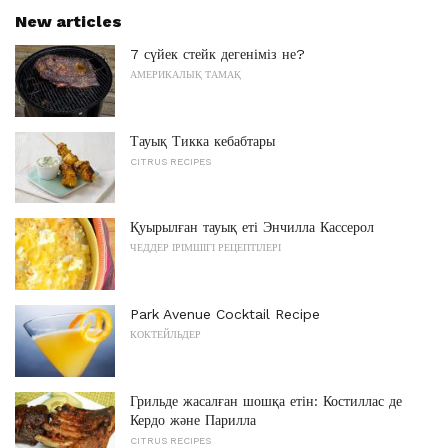
New articles
7 сүйек стейк дегеніміз не?
АМЕРИКАЛЫҚ ТАМАҚ
Тауық Тикка кебабтары
CITRUS RECIPES
Қуырылған тауық еті Энчилла Кассерол
ЧЕДДЕР ІРІМШІГІ РЕЦЕПТІЛЕРІ
Park Avenue Cocktail Recipe
КОКТЕЙЛЬДЕР
Грильде жасалған шошқа етін: Костиллас де
Кердо және Парилла
CITRUS RECIPES