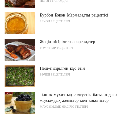
НЕГІЗГІ ТАҒАМДАР
Бурбон Бэкон Мармаладты рецептісі
БЕКОН РЕЦЕПТІЛЕРІ
Жеңіл пісірілген спареридтер
ТОМАТТАР РЕЦЕПТЕРІ
Пеш-пісірілген құс етін
БӘЛІШ РЕЦЕПТІЛЕРІ
Тынық мұхиттың солтүстік-батысындағы
маусымдық жемістер мен көкөністер
МАУСЫМДЫҚ ӨНДІРІС ГИДТЕРІ