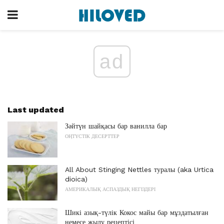
ad
Last updated
Зәйтүн шайқасы бар ванилла бар
ОҢТҮСТІК ДЕСЕРТТЕР
All About Stinging Nettles туралы (aka Urtica
dioica)
АМЕРИКАЛЫҚ АСПАЗДЫҚ НЕГІЗДЕРІ
Шикі азық-түлік Кокос майы бар мұздатылған
немесе жылу рецептісі