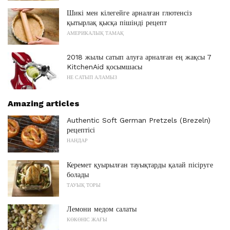
Шикі мен кілегейге арналған глютенсіз
қытырлақ қысқа пішінді рецепт
АМЕРИКАЛЫҚ ТАМАҚ
2018 жылы сатып алуға арналған ең жақсы 7
KitchenAid қосымшасы
НЕ САТЫП АЛАМЫЗ
Amazing articles
Authentic Soft German Pretzels (Brezeln)
рецептісі
НАНДАР
Керемет қуырылған тауықтарды қалай пісіруге
болады
ТАУЫҚ ТОРЫ
Лемони медом салаты
КӨКӨНІС ЖАҒЫ